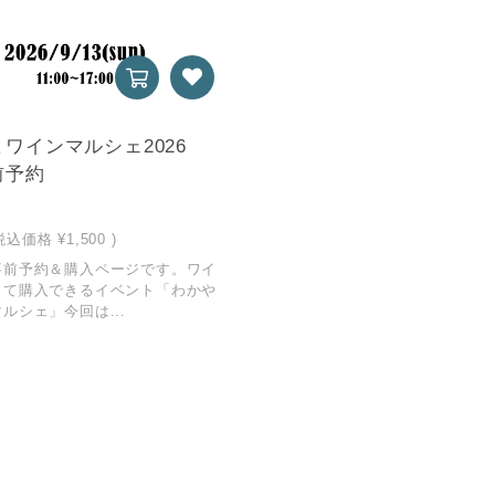
ワインマルシェ2026
前予約
ト
税込価格
¥1,500
)
事前予約＆購入ページです。ワイ
して購入できるイベント「わかや
ルシェ」今回は...