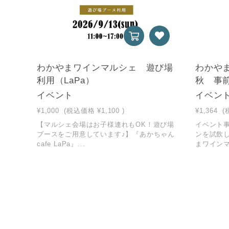
わかやまワインマルシェ 遊び場
わかやま
利用（LaPa）
秋 事
イベント
イベン
¥1,000
(税込価格
¥1,100
)
¥1,364
(
【マルシェ会場はお子様連れもOK！遊び場
イベント
ブースをご用意しています♪】『あかちゃん
ンを試飲
cafe LaPa』...
まワインマ