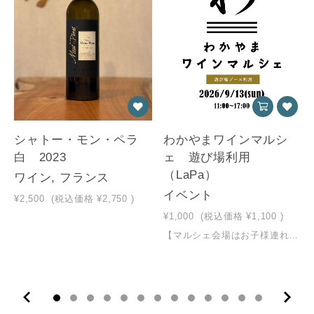
シャトー・モン・ペラ
わかやまワインマルシ
白 2023
ェ 遊び場利用
（LaPa）
ワイン, フランス
イベント
¥2,500
(税込価格
¥2,750
)
¥1,000
(税込価格
¥1,100
)
【マルシェ会場はお子様連れもOK！遊び場ブースをご用意しています♪】『あかちゃんcafe LaPa』の皆さんがお子様の見守りブースを用意してお待ちしています♪ ●遊び場利用料： 1,100円(税込)／小学生以下１人 ●ご予約推奨。 ●託児ではありませんので、近くでワインを楽しみながら一緒に見守りをお願いしています。 ●利用時間制限：受付から2時間半程度(※) (※)人数が多く安全を確保できないと判断した場合、受付をストップ若しくは早めに退出をお願いする場合があります。ご了承くださいませ。お子様の遊び場利用のチケットとなります。大人の入場料は含まれませんので、別途【こちら】よりご購入下さい。
10
11
12
13